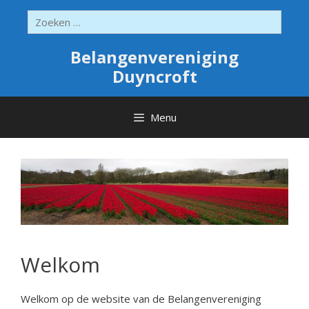
Ga
Zoek
naar
naar:
de
inhoud
Belangenvereniging
Duyncroft
Menu
Welkom
Welkom op de website van de Belangenvereniging